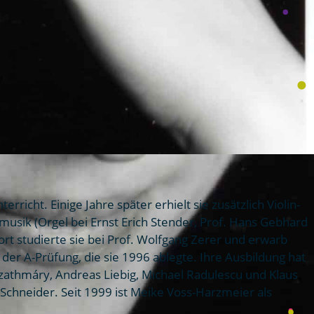
icht. Einige Jahre später erhielt sie zusätzlich Violin-
usik (Orgel bei Ernst Erich Stender, Prof. Hans Gebhard
rt studierte sie bei Prof. Wolfgang Zerer und erwarb
der A-Prüfung, die sie 1996 ablegte. Ihre Ausbildung hat
zathmáry, Andreas Liebig, Michael Radulescu und Klaus
Schneider. Seit 1999 ist Meike Voss-Harzmeier als