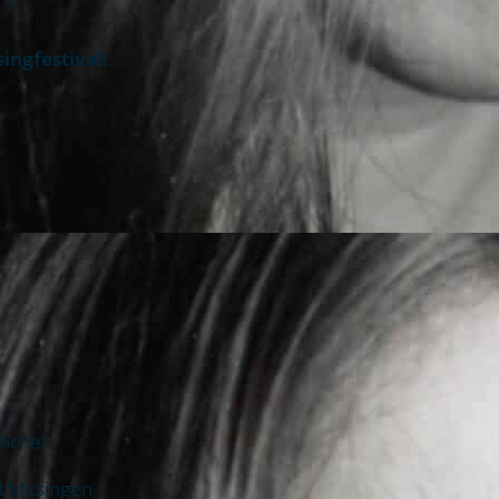
ingfestival:
ichel
d Mitsingen