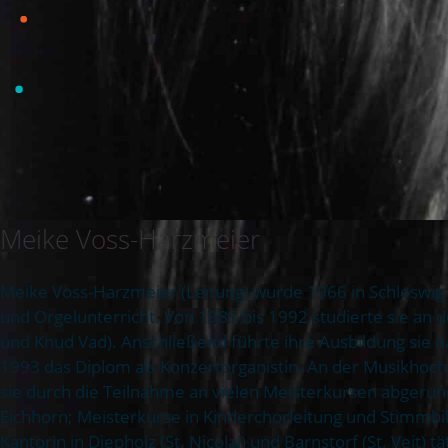
Meike Voss-Harzmeier
Meike Voss-Harzmeier (Leitung) wurde 1966 in Schleswig geb
und Orgelunterricht. Von 1985 bis 1992 studierte sie an 
und Knud Vad). Anschließend führte ihre Ausbildung sie 
1993 das Diplom als Konzertorganistin. An der Musikhochs
sie durch die Teilnahme an vielen Meisterkursen abgerun
Eichhorn; Meisterkurse in Kinderchorleitung und Stimmbil
Kantorin in Diepholz (St. Nicolai) und Barnstorf (St. Veit) tät