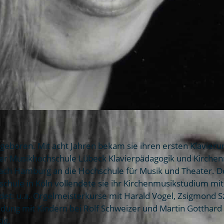
oren. Mit acht Jahren bekam sie ihren ersten Klavierunterr
der Musikhochschule Lübeck Klavierpädagogik und Kirchenm
nach Hamburg an die Hochschule für Musik und Theater. Do
chule in Köln vollendete sie ihr Kirchenmusikstudium mit 
det: u.a. Orgelmeisterkurse mit Harald Vogel, Zsigmond S
dung mit Kindern bei Rolf Schweizer und Martin Gotthard 
ig.