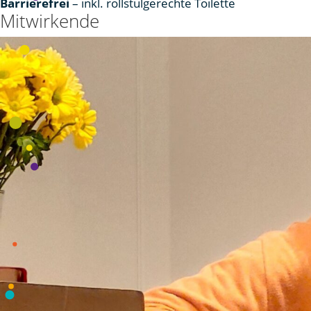
Barrierefrei
– inkl. rollstulgerechte Toilette
Mitwirkende