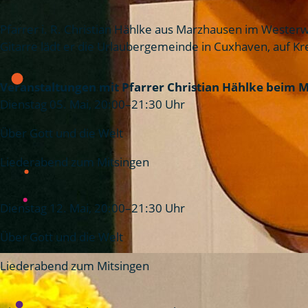
Pfarrer i. R. Christian Hählke aus Marzhausen im Westerw
Gitarre lädt er die Urlaubergemeinde in Cuxhaven, auf K
Veranstaltungen mit Pfarrer Christian Hählke beim Mi
Dienstag 05. Mai, 20:00–21:30 Uhr
Über Gott und die Welt
Liederabend zum Mitsingen
Dienstag 12. Mai, 20:00–21:30 Uhr
Über Gott und die Welt
Liederabend zum Mitsingen