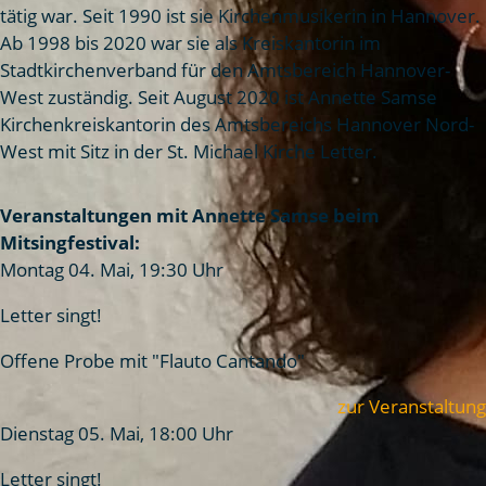
tätig war. Seit 1990 ist sie Kirchenmusikerin in Hannover.
Ab 1998 bis 2020 war sie als Kreiskantorin im
Stadtkirchenverband für den Amtsbereich Hannover-
West zuständig. Seit August 2020 ist Annette Samse
Kirchenkreiskantorin des Amtsbereichs Hannover Nord-
West mit Sitz in der St. Michael Kirche Letter.
Veranstaltungen mit Annette Samse beim
Mitsingfestival:
Montag 04. Mai, 19:30 Uhr
Letter singt!
Offene Probe mit "Flauto Cantando"
zur Veranstaltung
Dienstag 05. Mai, 18:00 Uhr
Letter singt!