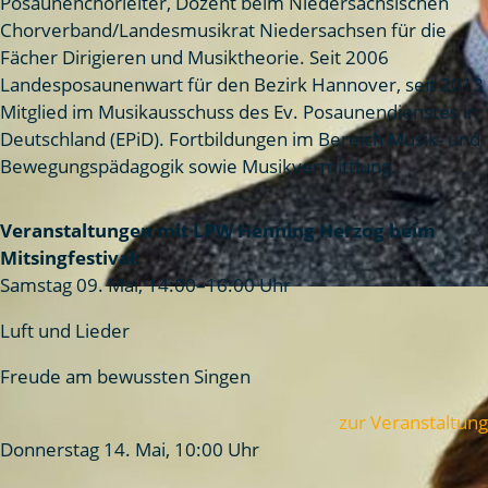
Posaunenchorleiter, Dozent beim Niedersächsischen
Chorverband/Landesmusikrat Niedersachsen für die
Fächer Dirigieren und Musiktheorie. Seit 2006
Landesposaunenwart für den Bezirk Hannover, seit 2013
Mitglied im Musikausschuss des Ev. Posaunendienstes in
Deutschland (EPiD). Fortbildungen im Bereich Musik- und
Bewegungspädagogik sowie Musikvermittlung.
Veranstaltungen mit LPW Henning Herzog beim
Mitsingfestival:
Samstag 09. Mai, 14:00–16:00 Uhr
Luft und Lieder
Freude am bewussten Singen
zur Veranstaltung
Donnerstag 14. Mai, 10:00 Uhr