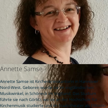
Annette Samse
Annette Samse ist Kirchenkreiskantorin in Hannover
Nord-West. Geboren wurde sie im vogtländischen
Musikwinkel, in Schöneck im Vogtland. Das Studium
führte sie nach Görlitz, wo sie an der Hochschule für
Kirchenmusik studierte und im Staatstheater als Flötistin