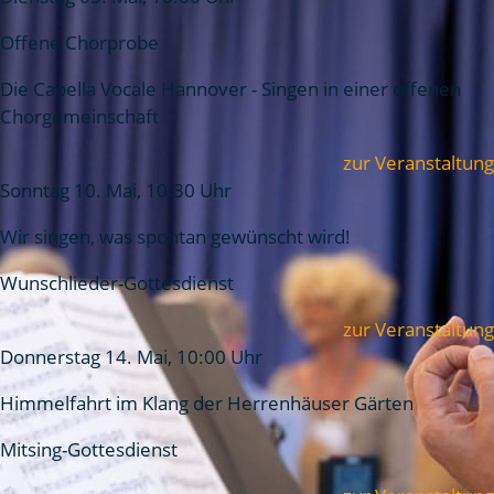
Offene Chorprobe
Die Capella Vocale Hannover - Singen in einer offenen
Chorgemeinschaft
zur Veranstaltung
Sonntag 10. Mai, 10:30 Uhr
Wir singen, was spontan gewünscht wird!
Wunschlieder-Gottesdienst
zur Veranstaltung
Donnerstag 14. Mai, 10:00 Uhr
Himmelfahrt im Klang der Herrenhäuser Gärten
Mitsing-Gottesdienst