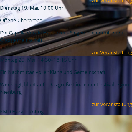
zur Veranstaltung
Dienstag 19. Mai, 10:00 Uhr
Offene Chorprobe
Die Capella Vocale Hannover - Singen in einer offenen
Chorgemeinschaft
zur Veranstaltung
Montag 25. Mai, 14:30–18:15 Uhr
Ein Nachmittag voller Klang und Gemeinschaft
Wer singt, blüht auf - Das große Finale der Festivalregion
Nienburg
zur Veranstaltung
KMD Harald Röhrig