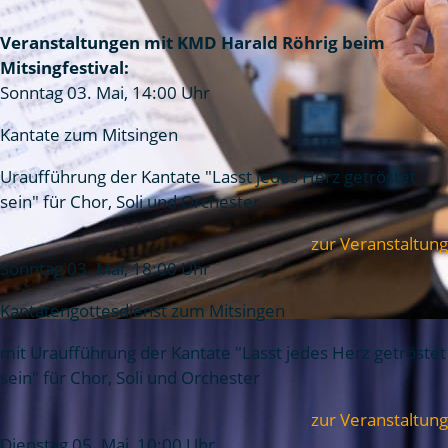
Veranstaltungen mit KMD Harald Röhrig beim
Mitsingfestival:
Sonntag 03. Mai, 14:00 Uhr
Kantate zum Mitsingen
Uraufführung der Kantate "Lasst jedes Herz getröstet
sein" für Chor, Soli und Orchester
zur Veranstaltung
Sonntag 03. Mai, 18:00 Uhr
Kantatengottesdienst zum Mitsingen
mit Uraufführung der Kantate "Lasst jedes Herz getröstet
sein" für Chor, Soli und Orchester
zur Veranstaltung
Dienstag 05. Mai, 10:00 Uhr