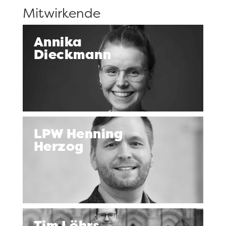
Mitwirkende
Annika
Dieckmann
LPW Henning
Herzog
Tim Löhrs